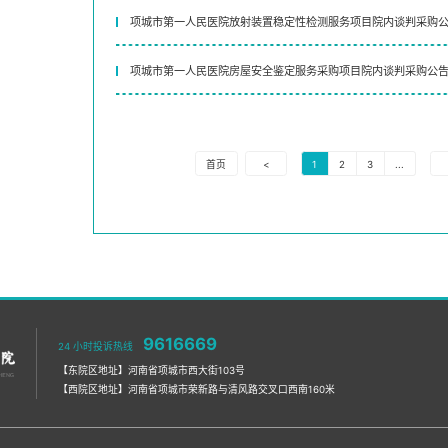
项城市第一人民医院放射装置稳定性检测服务项目院内谈判采购
项城市第一人民医院房屋安全鉴定服务采购项目院内谈判采购公
首页
<
1
2
3
...
9616669
24 小时投诉热线
【东院区地址】河南省项城市西大街103号
【西院区地址】河南省项城市荣新路与清风路交叉口西南160米